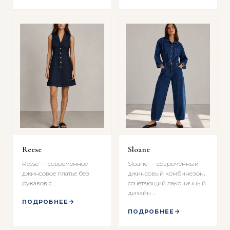
Reese
Sloane
Reese — современное
Sloane — современный
джинсовое платье без
джинсовый комбинезон,
рукавов с …
сочетающий лаконичный
дизайн …
ПОДРОБНЕЕ
ПОДРОБНЕЕ