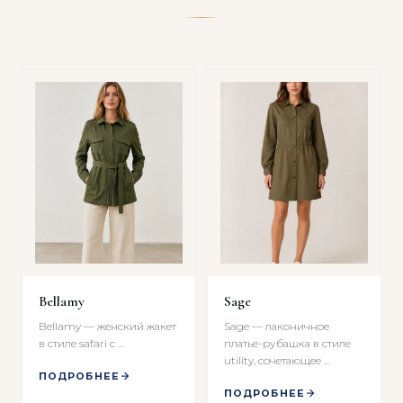
Bellamy
Sage
Bellamy — женский жакет
Sage — лаконичное
в стиле safari с …
платье-рубашка в стиле
utility, сочетающее …
ПОДРОБНЕЕ
ПОДРОБНЕЕ